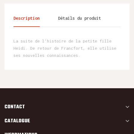
Description
Détails du produit
La suite de l'histoire de la petite fille
Heidi. De retour de Francfort, elle utilise
ses nouvelles connaissances.
CONTACT

CATALOGUE
