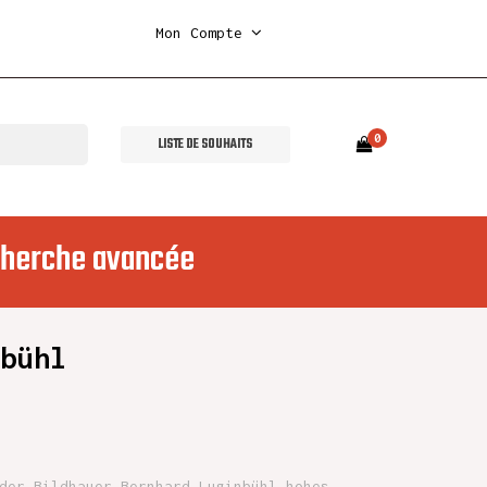
Mon Compte
0
LISTE DE SOUHAITS
herche avancée
nbühl
der Bildhauer Bernhard Luginbühl hohes