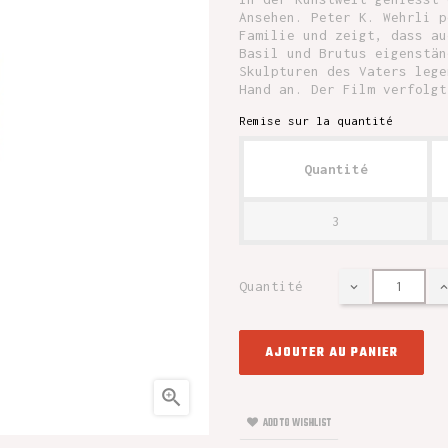
Ansehen. Peter K. Wehrli p
Familie und zeigt, dass au
Basil und Brutus eigenstän
Skulpturen des Vaters lege
Hand an. Der Film verfolgt
Remise sur la quantité
Quantité
3
Quantité
AJOUTER AU PANIER

ADD TO WISHLIST