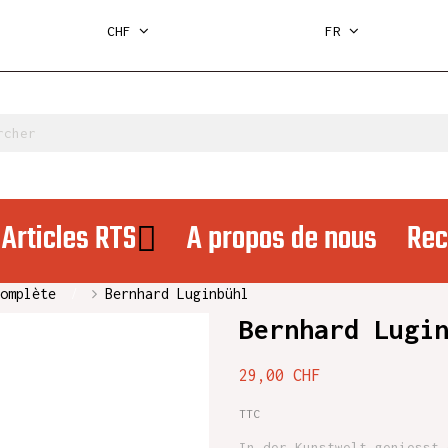
CHF
FR
Articles RTS
A propos de nous
Rec
omplète
Bernhard Luginbühl
Bernhard Lugi
29,00 CHF
TTC
In der Kunstwelt geniesst 