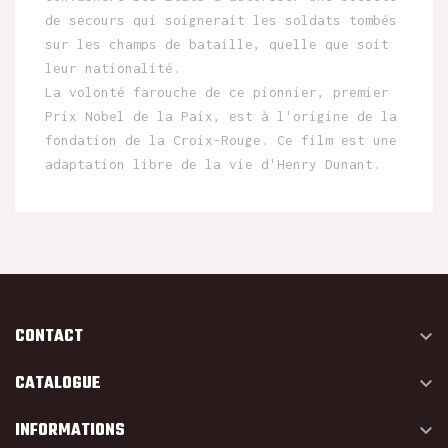
de secours qui soignerait les soldats tombés
sur les champs de bataille, quelle que soit
leur nationalité.
La volonté farouche de ce pionnier, premier
Prix Nobel de la Paix, est à l'origine de la
fondation de la Croix-Rouge. Ce film est une
adaptation libre de la vie d'Henry Dunant.
CONTACT

CATALOGUE

INFORMATIONS
