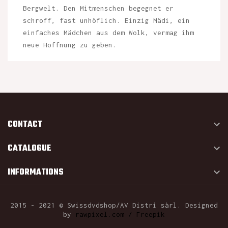
Bergwelt. Den Mitmenschen begegnet er
schroff, fast unhöflich. Einzig Mädi, ein
einfaches Mädchen aus dem Wolk, vermag ihm
neue Hoffnung zu geben.
CONTACT

CATALOGUE

INFORMATIONS

2015 - 2021 © Swissdvdshop/AV Distri sàrl. Designed
by
rawpixel.com / Freepik