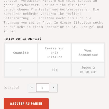
Versuch, verwaisten Kindern ein neues Zuhause zu
geben, gescheitert. Man hält ihn für einen
verschrobenen Phantasten und Weltverbesserer. Die
Schweizer Behörden versagen ihm jegliche
Unterstützung. Zu schaffen macht ihm auch die
Trennung von seiner Frau. In dieser Situation sucht
er Zuflucht in einem Sanatorium in St. Gurnigel und
in der
Remise sur la quantité
Remise sur
Vous
Quantité
prix
économisez
unitaire
Jusqu'à
3
10%
10,50 CHF
Quantité
AJOUTER AU PANIER