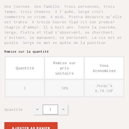
Une journée. Une famille. Trois personnes, trois
temps, trois chemins. A l'aube, Serge croit
commettre un crime. A midi, Pietra découvre qu'elle
est trahie. A treize heures Vlad vit son premier
chagrin d'amour. Il a huit ans. Toute la journée,
Serge, Pietra et Vlad s'observent, se cherchent,
s'évitent, se manquent, se percutent. La vie est un
puzzle. Serge se met en quête de la punition
Remise sur la quantité
Remise sur
Vous
Quantité
prix
économisez
unitaire
Jusqu'à
3
10%
8,70 CHF
Quantité
AJOUTER AU PANIER