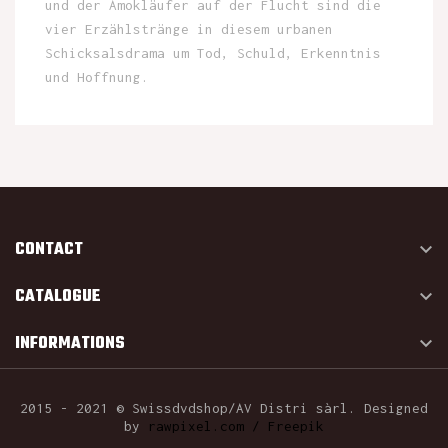
und der Amokläufer auf der Flucht sind die
vier Erzählstränge in diesem urbanen
Schicksalsdrama um Tod, Schuld, Erkenntnis
und Hoffnung.
CONTACT

CATALOGUE

INFORMATIONS

2015 - 2021 © Swissdvdshop/AV Distri sàrl. Designed
by
rawpixel.com / Freepik