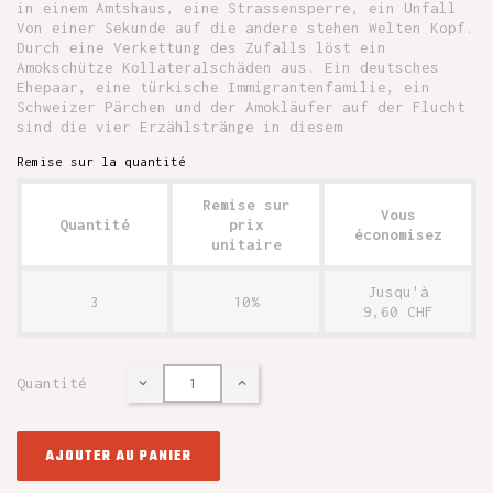
in einem Amtshaus, eine Strassensperre, ein Unfall
Von einer Sekunde auf die andere stehen Welten Kopf.
Durch eine Verkettung des Zufalls löst ein
Amokschütze Kollateralschäden aus. Ein deutsches
Ehepaar, eine türkische Immigrantenfamilie, ein
Schweizer Pärchen und der Amokläufer auf der Flucht
sind die vier Erzählstränge in diesem
Remise sur la quantité
Remise sur
Vous
Quantité
prix
économisez
unitaire
Jusqu'à
3
10%
9,60 CHF
Quantité
AJOUTER AU PANIER