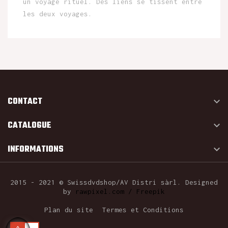
un voyage rituel. Des liens se tissent entre
les deux voyages.
CONTACT

CATALOGUE

INFORMATIONS

2015 - 2021 © Swissdvdshop/AV Distri sàrl. Designed
by
rawpixel.com / Freepik
Plan du site
Termes et Conditions