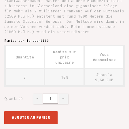
Stahlwasserbauer, Maurer und andere Bauspezialisten
zuhinterst im Glarnerland eine gigantische Anlage
für mehr als 2 Milliarden Franken: Auf der Muttenalp
(2500 M.ü.M.) entsteht mit rund 1000 Metern die
längste Staumauer Europas. Der Muttsee wird damit in
seinem Volumen verdreifacht. Beim Limmernstausee
(1800 M.ü.M.) wird ein unterirdisches
Remise sur la quantité
Remise sur
Vous
Quantité
prix
économisez
unitaire
Jusqu'à
3
10%
9,60 CHF
Quantité
AJOUTER AU PANIER