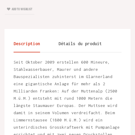
ADD TO WISHLIST
Description
Détails du produit
Seit Oktober 2009 erstellen 600 Mineure,
Stahlwasserbauer, Maurer und andere
Bauspezialisten zuhinterst im Glarnerland
eine gigantische Anlage für mehr als 2
Milliarden Franken: Auf der Muttenalp (2500
M.ü.M.) entsteht mit rund 1000 Metern die
längste Staumauer Europas. Der Muttsee wird
damit in seinem Volumen verdreifacht. Beim
Limmernstausee (1800 M.ü.M.) wird ein
unterirdisches Grosskraftwerk mit Pumpanlage
errichtet und mit zwei neuen Druckstollen