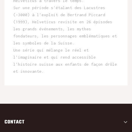
Helveticus à travers le temps.
Sur une période s'étalant des Lacustres
(-3000) à l'exploit de Bertrand Piccard
(1999), Helveticus revisite en 26 épisodes
les grands événements, les mythes
fondateurs, les personnages emblématiques et
les symboles de la Suisse.
Une série qui mélange le réel et
l'imaginaire et qui rend accessible
l'histoire suisse aux enfants de façon drôle
et innovante.
CONTACT
