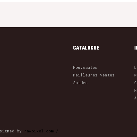
CATALOGUE
Nouveautés
L
Meilleures ventes
N
Soldes
C
M
A
esigned by
rawpixel.com /