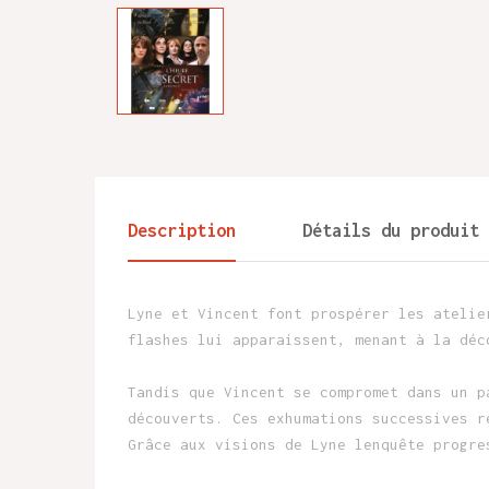
Description
Détails du produit
Lyne et Vincent font prospérer les atelie
flashes lui apparaissent, menant à la déc
Tandis que Vincent se compromet dans un p
découverts. Ces exhumations successives r
Grâce aux visions de Lyne lenquête progre