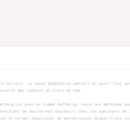
rs Univers. La jeune Québécoise pensait en avoir fini av
ouverte dun cadavre au Creux-du-Van.
artenariat avec un homme daffaires russe aux méthodes pe
éveillent de douloureux souvenirs chez les habitants de 
sse et permet dexpliquer de mystérieuses disparitions su