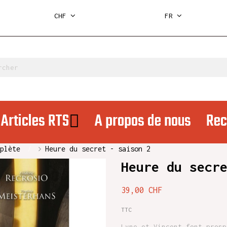
CHF
FR
Articles RTS
A propos de nous
Rec
plète
Heure du secret - saison 2
Heure du secr
39,00 CHF
TTC
Lyne et Vincent font prosp