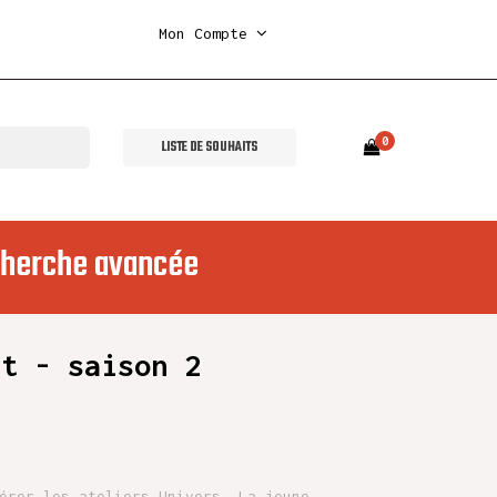
Mon Compte
0
LISTE DE SOUHAITS
herche avancée
et - saison 2
érer les ateliers Univers. La jeune