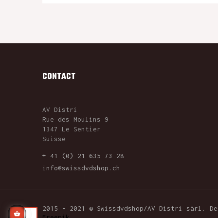
CONTACT
AV Distri
Rue des Moulins 9
1347 Le Sentier
Suisse
+ 41 (0) 21 635 73 28
info@swissdvdshop.ch
2015 - 2021 © Swissdvdshop/AV Distri sàrl. D
Freepik