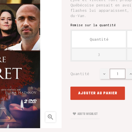
Québécoise pensait en avoi
flashes lui apparaissent, 
du-Van.
Remise sur la quantité
Quantité
3
Quantité
AJOUTER AU PANIER
ADD TO WISHLIST
