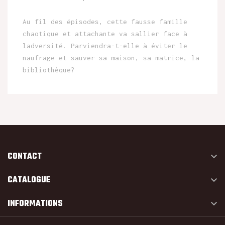
Au fil des épisodes, cette fausse famille
chaotique et attachante va sallier face à
ladversité. Parviendra-t-elle à éviter le
naufrage et sauver sa maison, sa matrice, la
bibliothèque?
CONTACT

CATALOGUE

INFORMATIONS
