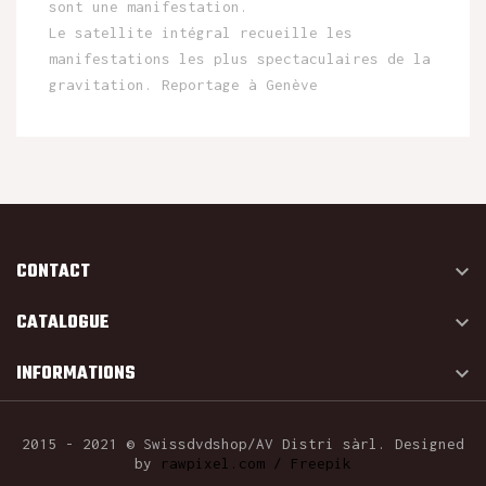
sont une manifestation.
Le satellite intégral recueille les
manifestations les plus spectaculaires de la
gravitation. Reportage à Genève
CONTACT

CATALOGUE

INFORMATIONS

2015 - 2021 © Swissdvdshop/AV Distri sàrl. Designed
by
rawpixel.com / Freepik