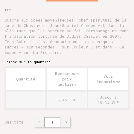
TTC
Diacre aux idées moyenâgeuses, chef spirituel de la
cure de Chastavel, Jean-Gabriel Cuénod vit dans la
plénitude que lui procure sa foi. Personnage né dans
l’imagination torturée de Didier Charlet en 2001,
Jean-Gabriel s’est épanoui dans la chronique à
succès « 120 secondes » sur Couleur 3 et dans « La
Soupe » sur La Première.
Remise sur la quantité
Remise sur
Vous
Quantité
prix
économisez
unitaire
Jusqu'à
3
6,45 CHF
19,34 CHF
Quantité