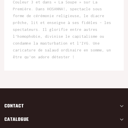
Couleur 3 et dans « La Soupe » sur La
Première. Dans HOSANNA!, spectacle sous
forme de cérémonie religieuse, le diacre
prêche, lit et enseigne à ses fidèles – les
spectateurs. Il glorifie entre autres
l’homophobie, divinise le capitalisme ou
condamne la masturbation et l’IVG. Une
caricature de salaud ordinaire en somme, un
être qu’on adore détester !
CONTACT

CATALOGUE
