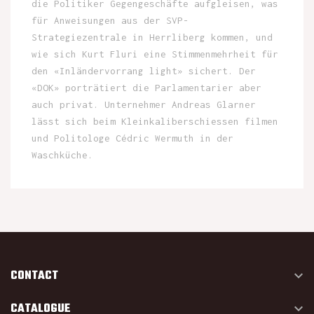
die Politiker Gegengeschäfte aufgleisen, was
für Anweisungen aus der SVP-
Strategiezentrale in Herrliberg kommen, und
wie sich Kurt Fluri eine Stimmenmehrheit für
den «Inländervorrang light» sichert. Der
«DOK» porträtiert die Parlamentarier aber
auch privat. Unternehmer Andreas Glarner
lässt sich beim Kleinkaliberschiessen filmen
und Politologe Cédric Wermuth in der
Waschküche.
CONTACT

CATALOGUE
