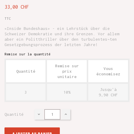
33,00 CHF
TTC
«Inside Bundeshaus» - ein Lehrstück über die
Schweizer Demokratie und ihre Grenzen. Vor allem
aber ein Politthriller über den turbulentes¬ten
Gesetzgebungsprozess der letzten Jahre!
Remise sur la quantité
Remise sur
Vous
Quantité
prix
économisez
unitaire
Jusqu'à
3
10%
9,90 CHF
Quantité