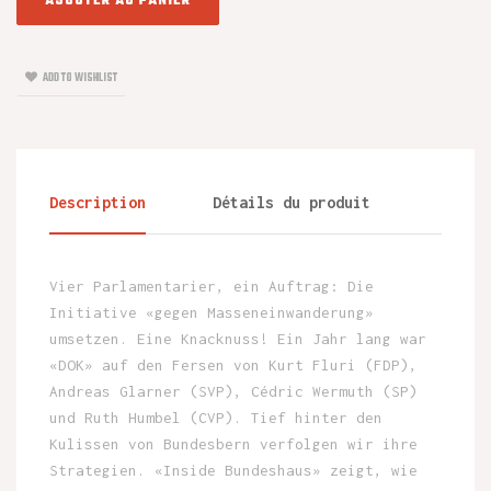
AJOUTER AU PANIER
ADD TO WISHLIST
Description
Détails du produit
Vier Parlamentarier, ein Auftrag: Die
Initiative «gegen Masseneinwanderung»
umsetzen. Eine Knacknuss! Ein Jahr lang war
«DOK» auf den Fersen von Kurt Fluri (FDP),
Andreas Glarner (SVP), Cédric Wermuth (SP)
und Ruth Humbel (CVP). Tief hinter den
Kulissen von Bundesbern verfolgen wir ihre
Strategien. «Inside Bundeshaus» zeigt, wie