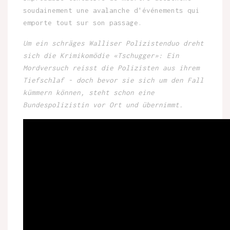
soudainement une avalanche d'événements qui
emporte tout sur son passage.
Um ein schräges Walliser Polizistenduo dreht
sich die Krimikomödie «Tschugger»: Ein
Mordversuch reisst die Polizisten aus ihrem
Tiefschlaf - doch bevor sie sich um den Fall
kümmern können, steht schon eine
Bundespolizistin vor Ort und übernimmt.