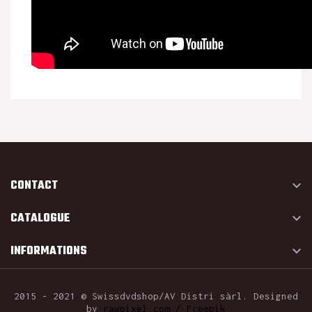
CONTACT

CATALOGUE

INFORMATIONS

2015 - 2021 © Swissdvdshop/AV Distri sàrl. Designed
by
rawpixel.com / Freepik