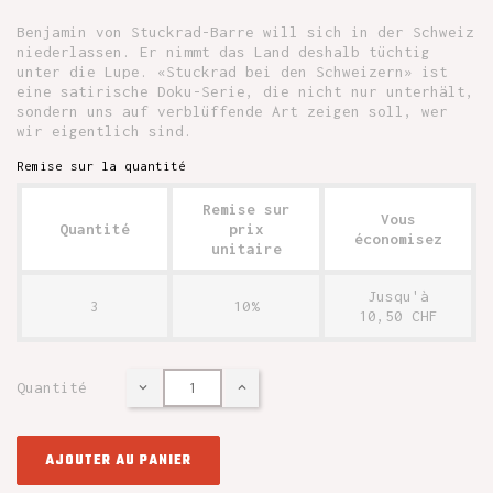
Benjamin von Stuckrad-Barre will sich in der Schweiz
niederlassen. Er nimmt das Land deshalb tüchtig
unter die Lupe. «Stuckrad bei den Schweizern» ist
eine satirische Doku-Serie, die nicht nur unterhält,
sondern uns auf verblüffende Art zeigen soll, wer
wir eigentlich sind.
Remise sur la quantité
Remise sur
Vous
Quantité
prix
économisez
unitaire
Jusqu'à
3
10%
10,50 CHF
Quantité
AJOUTER AU PANIER