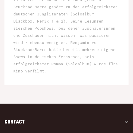
Stuckrad-Barre gehört zu den erfolgreichsten
deutschen Jungliteraten (Soloalbum,
Blackbox, Remix 1 & 2). Seine Lesungen
gleichen Popshows, bei denen Zuschauerinnen
und Zuschauer nicht wissen, was passieren
wird - ebenso wenig er. Benjamin von
Stuckrad-Barre hatte bereits mehrere eigene
Shows im deutschen Fernsehen, sein
erfolgreichster Roman (Soloalbum) wurde fürs
Kino verfilmt.
CONTACT
