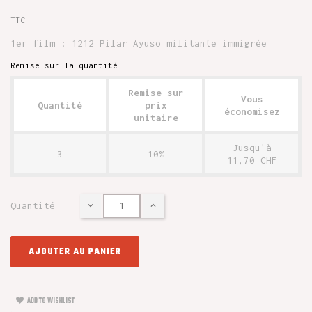
TTC
1er film : 1212 Pilar Ayuso militante immigrée
Remise sur la quantité
Remise sur
Vous
Quantité
prix
économisez
unitaire
Jusqu'à
3
10%
11,70 CHF
Quantité
AJOUTER AU PANIER
ADD TO WISHLIST