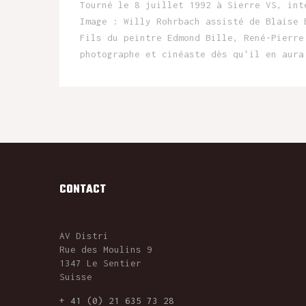
Tourné le 8 juillet 1992 à Sierre VS, int
Image : Willy Rohrbach assisté de Blaise 
Fils du peintre Edmond Bille, René-Pierre
photographe et cinéaste dès qu'il en aura
CONTACT
AV Distri
Rue des Moulins 9
1347 Le Sentier
Suisse
+ 41 (0) 21 635 73 28