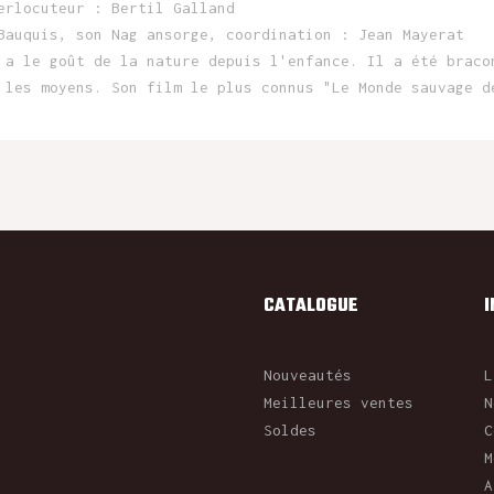
erlocuteur : Bertil Galland
Bauquis, son Nag ansorge, coordination : Jean Mayerat
 a le goût de la nature depuis l'enfance. Il a été braco
 les moyens. Son film le plus connus "Le Monde sauvage d
CATALOGUE
Nouveautés
L
Meilleures ventes
N
Soldes
C
M
A