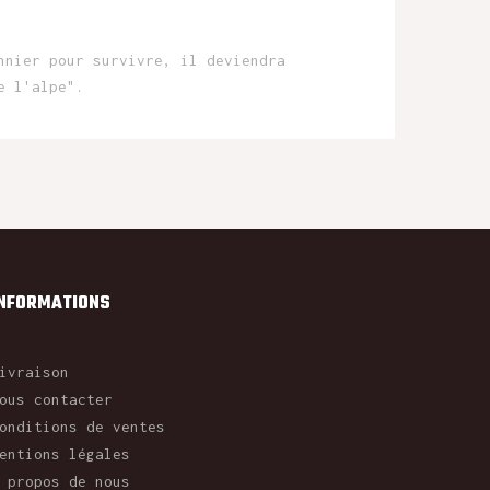
nnier pour survivre, il deviendra
e l'alpe".
INFORMATIONS
ivraison
ous contacter
onditions de ventes
entions légales
 propos de nous