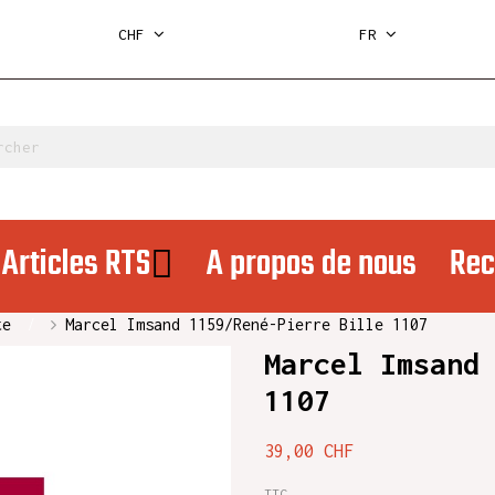
CHF
FR
Articles RTS
A propos de nous
Rec
te
Marcel Imsand 1159/René-Pierre Bille 1107
Marcel Imsand
1107
39,00 CHF
TTC