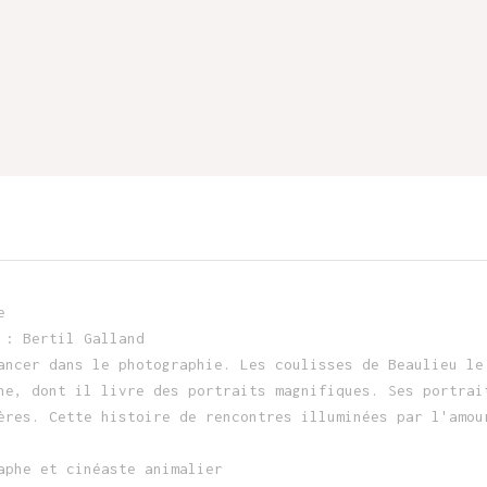
e
 : Bertil Galland
ancer dans le photographie. Les coulisses de Beaulieu le
ne, dont il livre des portraits magnifiques. Ses portrai
ères. Cette histoire de rencontres illuminées par l'amou
aphe et cinéaste animalier