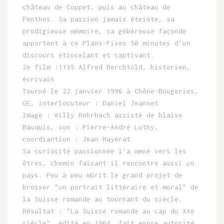
château de Coppet, puis au château de
Penthes. Sa passion jamais éteinte, sa
prodigieuse mémoire, sa gébéreuse faconde
apportent à ce Plans-Fixes 50 minutes d'un
discours étincelant et captivant.
2e film :1135 Alfred Berchtold, historien,
écrivain
Tourné le 22 janvier 1996 à Chêne-Bougeries,
GE, interlocuteur : Daniel Jeannet
Image : Willy Rohrbach assisté de blaise
Bauquis, son : Pierre-André Luthy,
coordiantion : Jean Mayerat
Sa curiosité passionnée l'a mené vers les
êtres, chemin faisant il rencontre aussi un
pays. Peu à peu mûrit le grand projet de
brosser "un portrait littéraire et moral" de
la Suisse romande au tournant du siècle.
Résultat : "La Suisse romande au cap du XXe
siècle", édité en 1964, fait enore autorité