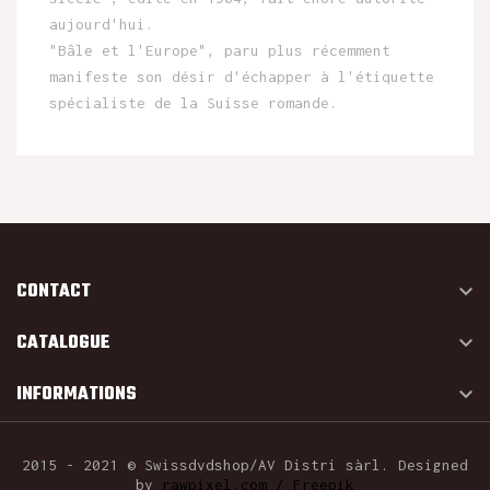
aujourd'hui.
"Bâle et l'Europe", paru plus récemment
manifeste son désir d'échapper à l'étiquette
spécialiste de la Suisse romande.
CONTACT

CATALOGUE

INFORMATIONS

2015 - 2021 © Swissdvdshop/AV Distri sàrl. Designed
by
rawpixel.com / Freepik