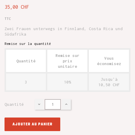
35,00 CHF
TTC
Zwei Frauen unterwegs in Finnland, Costa Rica und
Südafrika
Remise sur la quantité
Remise sur
Vous
Quantité
prix
économisez
unitaire
Jusqu'à
3
10%
10,50 CHF
Quantité
AJOUTER AU PANIER