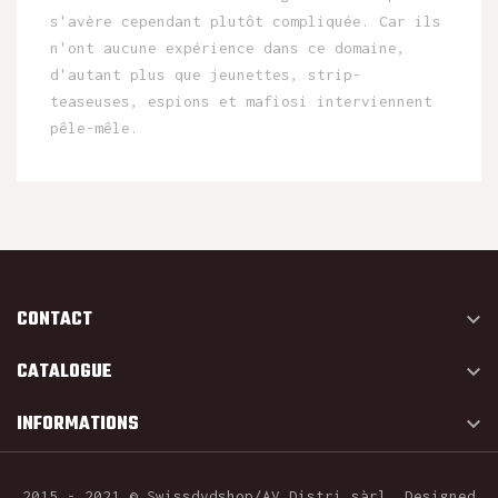
s'avère cependant plutôt compliquée. Car ils
n'ont aucune expérience dans ce domaine,
d'autant plus que jeunettes, strip-
teaseuses, espions et mafiosi interviennent
pêle-mêle.
CONTACT

CATALOGUE

INFORMATIONS

2015 - 2021 © Swissdvdshop/AV Distri sàrl. Designed