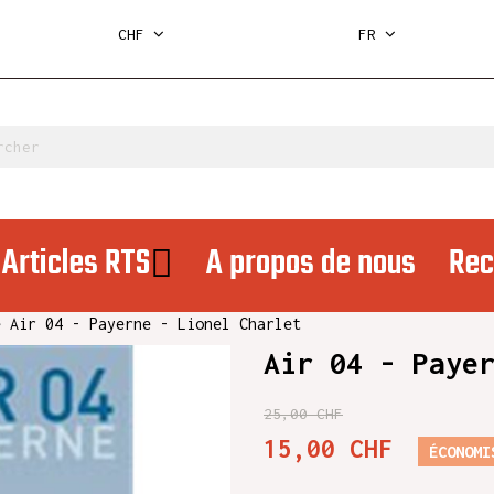
CHF
FR
Articles RTS
A propos de nous
Rec
Air 04 - Payerne - Lionel Charlet
Air 04 - Paye
25,00 CHF
15,00 CHF
ÉCONOMI