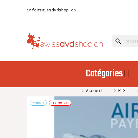
info@swissdvdshop.ch
search
Catégories
Accueil
RTS
Promo !
-10,00 CHF