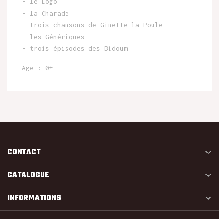
- le Logo
- la Charade
- trois chansons de Ginette la Poule
- les Génériques
- trois épisodes des Bidoum
Age : 0+
CONTACT

CATALOGUE

INFORMATIONS
