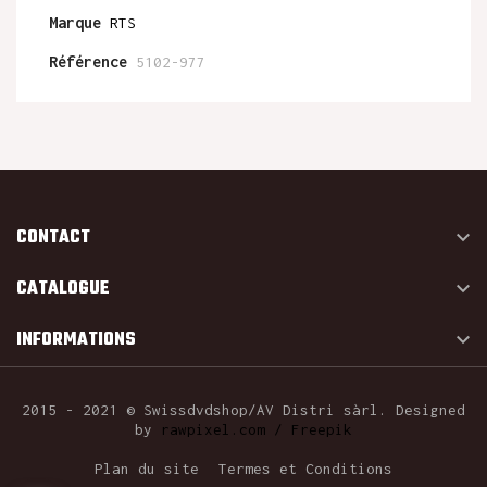
Marque
RTS
Référence
5102-977
CONTACT

CATALOGUE

INFORMATIONS

2015 - 2021 © Swissdvdshop/AV Distri sàrl. Designed
by
rawpixel.com / Freepik
Plan du site
Termes et Conditions