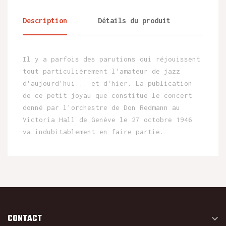
Description
Détails du produit
Il y a parfois des parutions qui réjouissent
tout particulièrement l'amateur de jazz
d'aujourd'hui... et d'hier. La publication
de ce petit joyau que constitue le concert
donné par l'orchestre de Don Redmann au
Victoria Hall de Genève le 27 octobre 1946
va indubitablement en faire partie.
CONTACT
