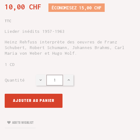
10,00 CHF
ÉCONOMISEZ 15,00 CHF
TTC
Lieder inédits 1957-1963
Heinz Rehfuss interprète des oeuvres de Franz
Schubert, Robert Schumann, Johannes Brahms, Carl
Maria von Weber et Hugo Wolf.
1 CD
Quantité
AJOUTER AU PANIER
ADD TO WISHLIST