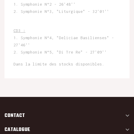
1. Symphonie N°2 - 26'48''
2. Symphonie N°3, "Liturgique" - 32'01''
CD3 :
1. Symphonie N°4, "Deliciae Basilienses" -
27'46''
2. Symphonie N°5, "Di Tre Re" - 27'09''
Dans la limite des stocks disponibles.
CONTACT

CATALOGUE
