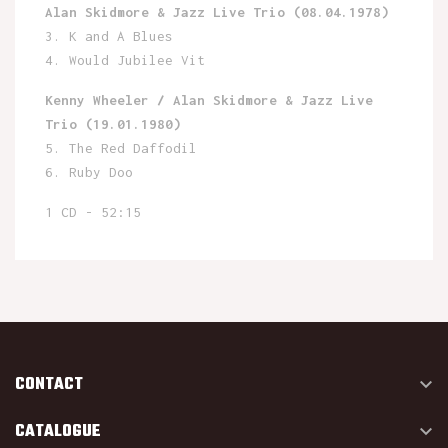
Alan Skidmore & Jazz Live Trio
(08.04.1978)
3. K and A Blues
4. Would Jubilee Vit
Kenny Wheeler
/ Alan Skidmore & Jazz Live
Trio (19.01.1980)
5. The Red Daffodil
6. Ruby Doo
1 CD - 52:15
CONTACT

CATALOGUE
