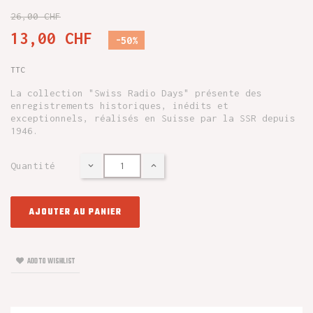
26,00 CHF
13,00 CHF
-50%
TTC
La collection "Swiss Radio Days" présente des
enregistrements historiques, inédits et
exceptionnels, réalisés en Suisse par la SSR depuis
1946.
Quantité
AJOUTER AU PANIER
ADD TO WISHLIST