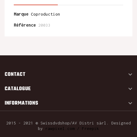
Marque
Coproduction
Référence
20033
CONTACT

CATALOGUE

INFORMATIONS

2015 - 2021 © Swissdvdshop/AV Distri sàrl. Designed
by
rawpixel.com / Freepik