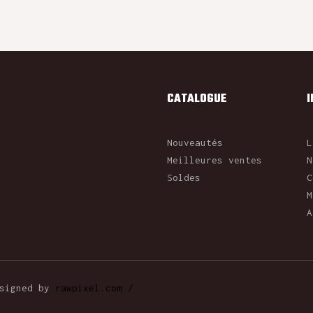
CATALOGUE
Nouveautés
L
Meilleures ventes
N
Soldes
C
M
A
esigned by
rawpixel.com /