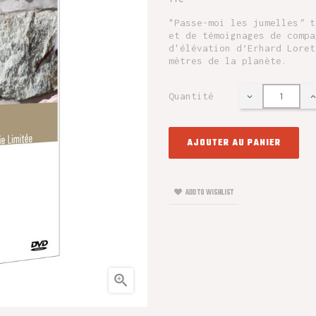
"Passe-moi les jumelles
"
te
et de témoignages de compa
d'élévation d’Erhard Loret
mètres de la planète.
Quantité
AJOUTER AU PANIER
ADD TO WISHLIST
