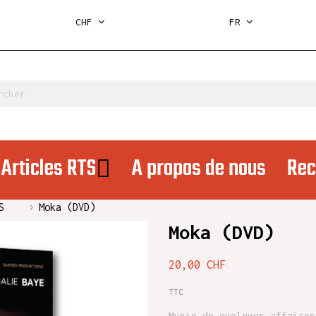
CHF
FR
Articles RTS
A propos de nous
Rec
S
Moka (DVD)
Moka (DVD)
20,00 CHF
TTC
Munie de quelques affaires