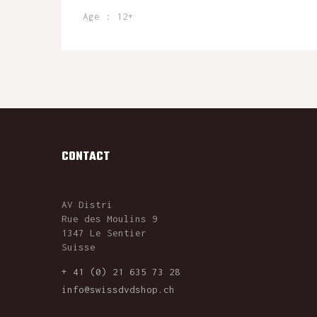
Age : 12+
CONTACT
AV Distri
Rue des Moulins 9
1347 Le Sentier
Suisse
+ 41 (0) 21 635 73 28
info@swissdvdshop.ch