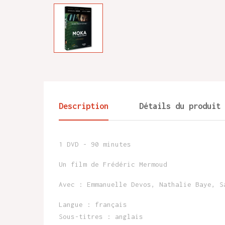
Description
Détails du produit
1 DVD - 90 minutes
Un film de Frédéric Mermoud
Avec : Emmanuelle Devos, Nathalie Baye, S
Langue : français
Sous-titres : anglais