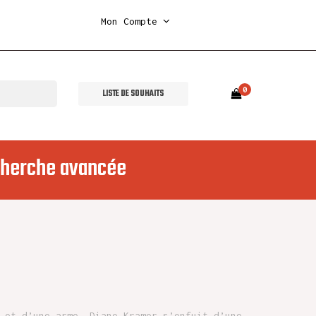
Mon Compte
0
LISTE DE SOUHAITS
herche avancée
 et d’une arme, Diane Kramer s’enfuit d’une