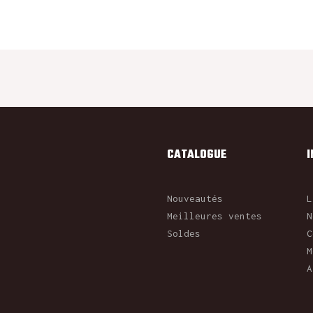
CATALOGUE
Nouveautés
L
Meilleures ventes
N
Soldes
C
M
A