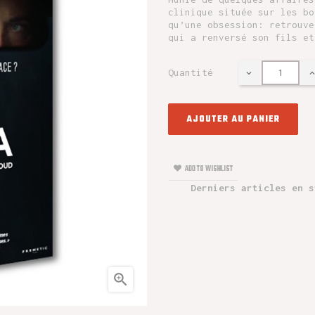
clinique située sur les bo
qu’une obsession: retrouve
qui a renversé son fils et
Quantité
AJOUTER AU PANIER
ADD TO WISHLIST
Derniers articles en s
