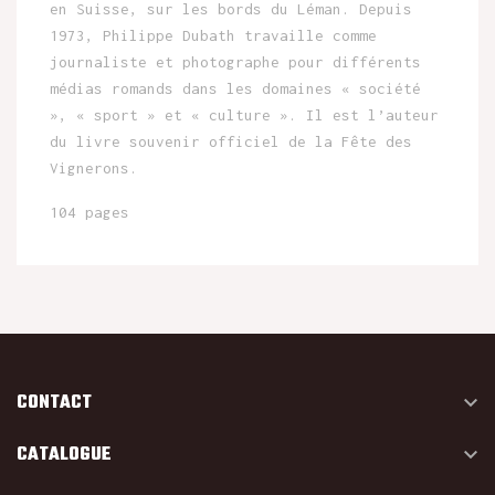
en Suisse, sur les bords du Léman. Depuis
1973, Philippe Dubath travaille comme
journaliste et photographe pour différents
médias romands dans les domaines « société
», « sport » et « culture ». Il est l’auteur
du livre souvenir officiel de la Fête des
Vignerons.
104 pages
CONTACT

CATALOGUE
