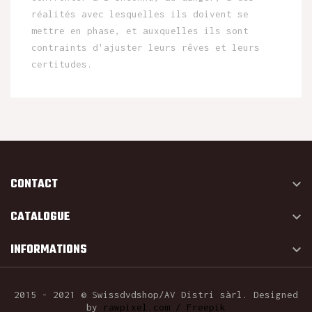
réalités avec lesquelles ils doivent se
mettre en phase, et auxquelles ils sont
contraints d'ajuster leurs rêves et leurs
certitudes.
CONTACT

CATALOGUE

INFORMATIONS

2015 - 2021 © Swissdvdshop/AV Distri sàrl. Designed
by
rawpixel.com / Freepik