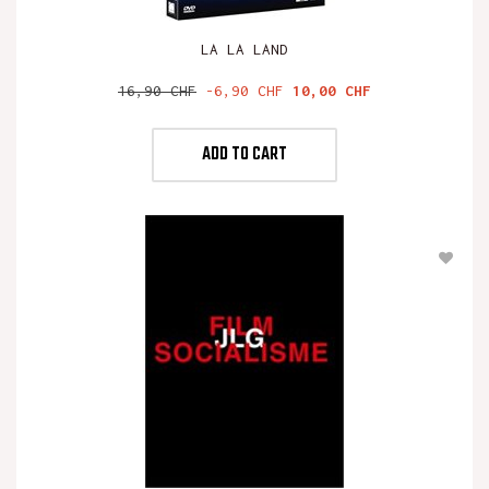
LA LA LAND
Verkaufspreis
Preis
16,90 CHF
-6,90 CHF
10,00 CHF
ADD TO CART