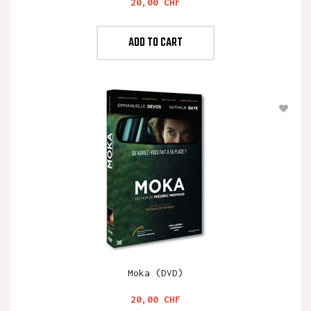
Preis
20,00 CHF
ADD TO CART
Moka (DVD)
Preis
20,00 CHF