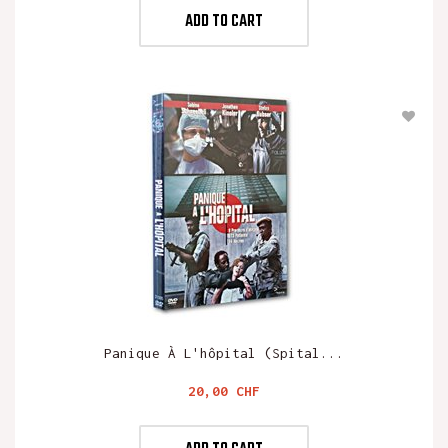
ADD TO CART
Panique À L'hôpital (Spital...
Preis
20,00 CHF