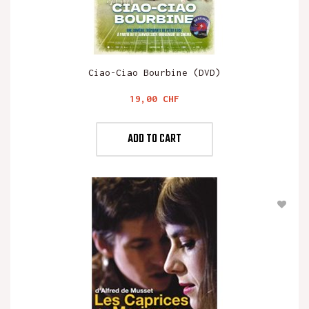
Ciao-Ciao Bourbine (DVD)
Preis
19,00 CHF
ADD TO CART