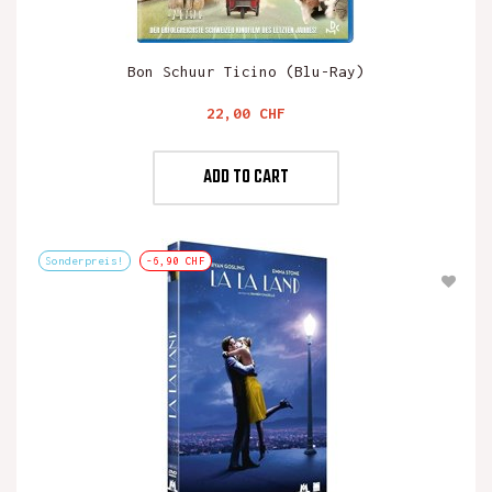
Bon Schuur Ticino (blu-Ray)
Preis
22,00 CHF
ADD TO CART
Sonderpreis!
-6,90 CHF