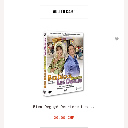
ADD TO CART
Bien Dégagé Derrière Les...
Preis
20,00 CHF