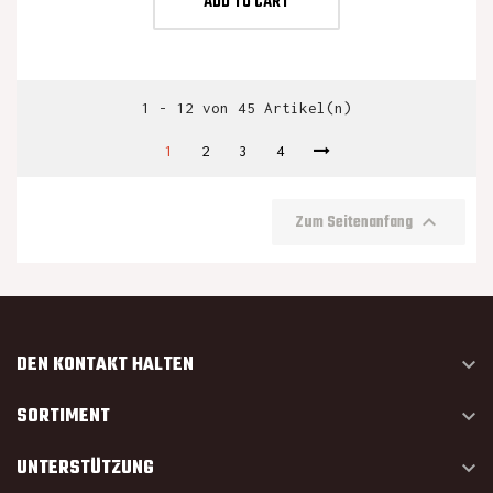
ADD TO CART
1 - 12 von 45 Artikel(n)
1
2
3
4

Zum Seitenanfang
DEN KONTAKT HALTEN

SORTIMENT

UNTERSTÜTZUNG
