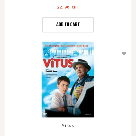
Preis
22,00 CHF
ADD TO CART
Vitus