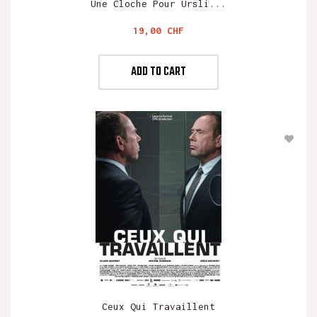
Une Cloche Pour Ursli...
Preis
19,00 CHF
ADD TO CART
Ceux Qui Travaillent