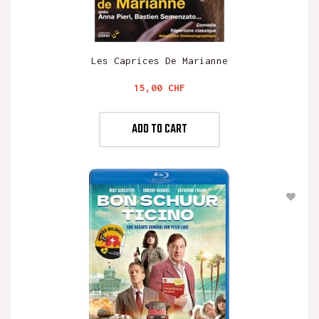
Les Caprices De Marianne
Preis
15,00 CHF
ADD TO CART