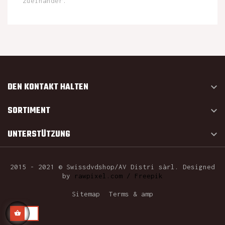
zueinander.
DEN KONTAKT HALTEN

SORTIMENT

UNTERSTÜTZUNG

2015 - 2021 © Swissdvdshop/AV Distri sàrl. Designed
by
rawpixel.com / Freepik
Sitemap
Terms & amp