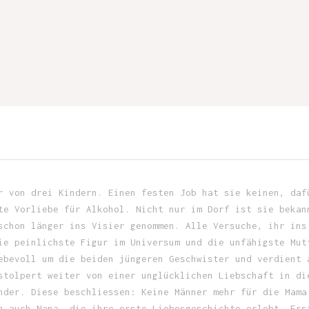
r von drei Kindern. Einen festen Job hat sie keinen, daf
te Vorliebe für Alkohol. Nicht nur im Dorf ist sie bekan
schon länger ins Visier genommen. Alle Versuche, ihr ins
ie peinlichste Figur im Universum und die unfähigste Mut
ebevoll um die beiden jüngeren Geschwister und verdient 
stolpert weiter von einer unglücklichen Liebschaft in di
nder. Diese beschliessen: Keine Männer mehr für die Mama
n auch Nana, die ihre erste Liebesgeschichte erlebt. Ers