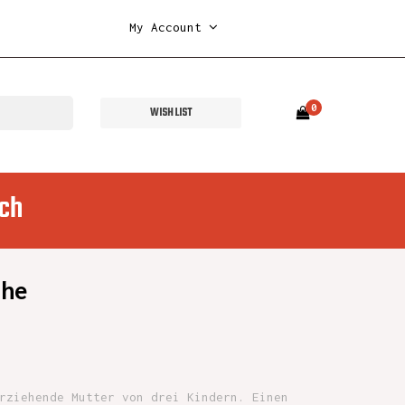
My Account
0
WISH LIST
ch
che
rziehende Mutter von drei Kindern. Einen