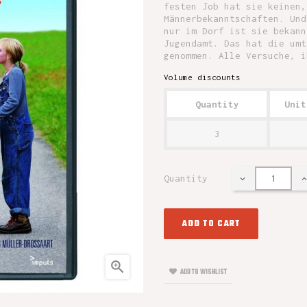
festen Job hat sie keinen,
Männerbekanntschaften. Und
nur im Dorf ist sie bekann
Jugendamt. Das hat die umt
genommen. Alle Versuche, i
Volume discounts
Quantity
Unit
3
Quantity
ADD TO CART

ADD TO WISHLIST