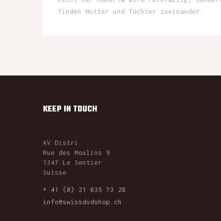
finden Mutter und Tochter zueinander.
KEEP IN TOUCH
AV Distri
Rue des Moulins 9
1347 Le Sentier
Suisse
+ 41 (0) 21 635 73 28
info@swissdvdshop.ch