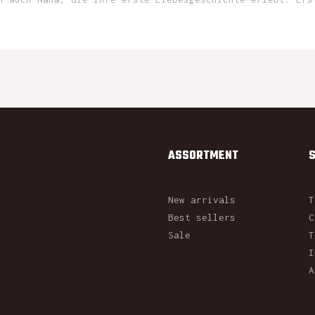
ASSORTMENT
New arrivals
T
Best sellers
C
Sale
T
I
A