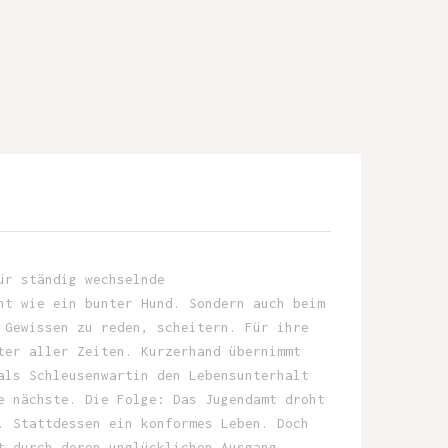
ür ständig wechselnde
nt wie ein bunter Hund. Sondern auch beim
 Gewissen zu reden, scheitern. Für ihre
ter aller Zeiten. Kurzerhand übernimmt
als Schleusenwartin den Lebensunterhalt
e nächste. Die Folge: Das Jugendamt droht
. Stattdessen ein konformes Leben. Doch
t durch deren unglücklichen Ausgang