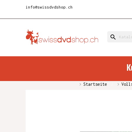
info@swissdvdshop.ch
search
K
Startseite
Voll