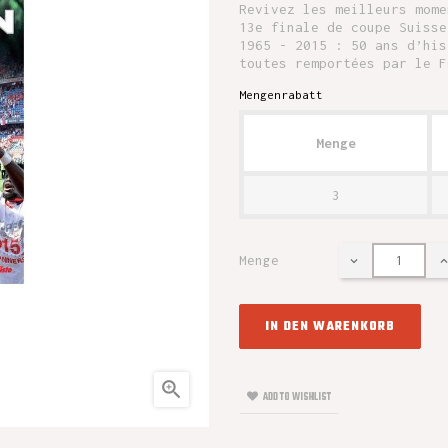
Revivez les meilleurs mome
13e finale de coupe Suisse
1965 - 2015 : 50 ans d’his
toutes remportées par le F
Mengenrabatt
Menge
3
Menge
IN DEN WARENKORB

ADD TO WISHLIST