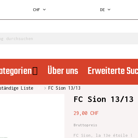
CHF
DE
ategorien
Über uns
Erweiterte Su
ständige Liste
FC Sion 13/13
FC Sion 13/13
29,00 CHF
Bruttopreis
FC Sion, la 13e étoile !