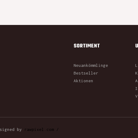
SORTIMENT
Neuankömmlinge
L
Bestseller
K
Aktionen
A
I
V
esigned by
rawpixel.com /