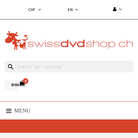
CHF
EN
search
0
WISH LIST
MENU