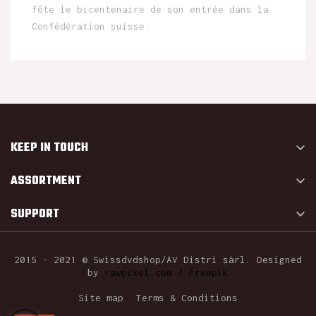
fête le bicentenaire de son entrée dans la
Confédération suisse.
KEEP IN TOUCH

ASSORTMENT

SUPPORT

2015 - 2021 © Swissdvdshop/AV Distri sàrl. Designed
by
rawpixel.com / Freepik
Site map
Terms & Conditions