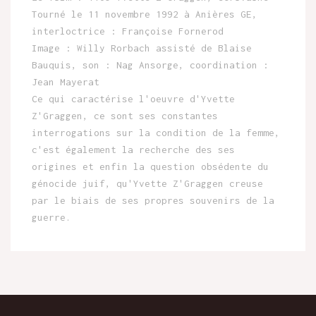
Tourné le 11 novembre 1992 à Anières GE,
interloctrice : Françoise Fornerod
Image : Willy Rorbach assisté de Blaise
Bauquis, son : Nag Ansorge, coordination :
Jean Mayerat
Ce qui caractérise l'oeuvre d'Yvette
Z'Graggen, ce sont ses constantes
interrogations sur la condition de la femme,
c'est également la recherche des ses
origines et enfin la question obsédente du
génocide juif, qu'Yvette Z'Graggen creuse
par le biais de ses propres souvenirs de la
guerre.