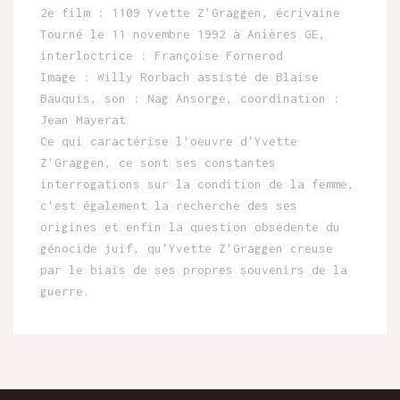
2e film : 1109 Yvette Z'Graggen, écrivaine
Tourné le 11 novembre 1992 à Anières GE,
interloctrice : Françoise Fornerod
Image : Willy Rorbach assisté de Blaise
Bauquis, son : Nag Ansorge, coordination :
Jean Mayerat
Ce qui caractérise l'oeuvre d'Yvette
Z'Graggen, ce sont ses constantes
interrogations sur la condition de la femme,
c'est également la recherche des ses
origines et enfin la question obsédente du
génocide juif, qu'Yvette Z'Graggen creuse
par le biais de ses propres souvenirs de la
guerre.