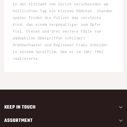
In der Altstadt von Zürich verschwindet am
helllichten Tag ein kleines Mädchen. Stunden
später findet die Polizei das verstörte
Kind, das einem Vergewaltiger zum Opfer
fiel. Diesen und drei weitere Fälle von
pädophilen Übergriffen schildert
Drehbuchautor und Regisseur Franz Schnyder
in seinem Spielfilm, den er im Jahr 1962
realisierte.
KEEP IN TOUCH

ASSORTMENT
