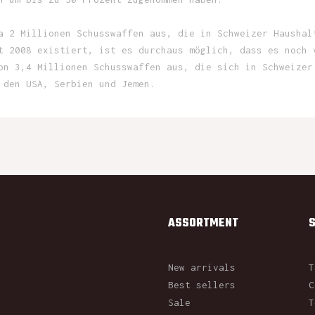
a 2 Millionen Schusswaffen aus, die in Schweizer Haushal
t 2008 existiert, ist es durchaus möglich, dass es noch 
on 3,4 Millionen Schusswaffen aus, die sich in Schweizer
 den USA, Serbien und Jemen.
ASSORTMENT
New arrivals
T
Best sellers
C
Sale
T