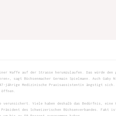
iner Waffe auf der Strasse herumzulaufen. Das würde den 
hren», sagt Büchsenmacher Germain Spielmann. Auch Gaby N
47-jährige Medizinische Praxisassistentin ängstigt sich.
 öffnen.
e verunsichert. Viele haben deshalb das Bedürfnis, eine 
 Präsident des Schweizerischen Büchsenverbandes. Fakt is
n um bis zu 50 Prozent zugenommen haben.