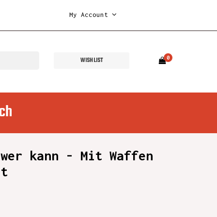
My Account
0
WISH LIST
ch
 wer kann - Mit Waffen
st