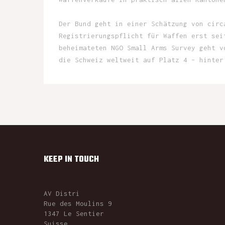
Der Bund geht in einer Schätzung von circ
Registrierungspflicht für Waffen erst sei
beheimateten NGO Small Arms Survey geht v
die Schweiz weltweit auf Platz 4 – hinter
KEEP IN TOUCH
AV Distri
Rue des Moulins 9
1347 Le Sentier
Suisse