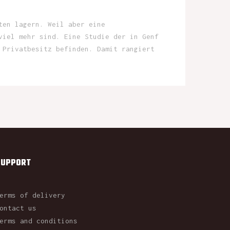
ten lagern. Weil aber eine
viel mehr sind. Eine Studie der in Genf
 Privatbesitz befinden. Damit rangiert
SUPPORT
erms of delivery
ontact us
erms and conditions