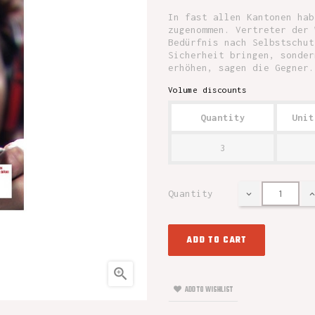
In fast allen Kantonen hab
zugenommen. Vertreter der 
Bedürfnis nach Selbstschut
Sicherheit bringen, sonder
erhöhen, sagen die Gegner.
Volume discounts
Quantity
Unit
3
Quantity
ADD TO CART

ADD TO WISHLIST