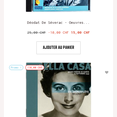
Déodat De Séverac - Oeuvres...
Prix
Prix
25,00 CHF
-10,00 CHF
15,00 CHF
de
base
AJOUTER AU PANIER
Promo !
-10,00 CHF