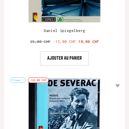
Daniel Spiegelberg
Prix
Prix
25,00 CHF
-15,00 CHF
10,00 CHF
de
base
AJOUTER AU PANIER
Promo !
-10,00 CHF