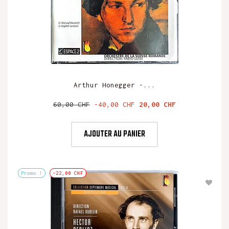
Arthur Honegger -...
Prix
Prix
60,00 CHF
-40,00 CHF
20,00 CHF
de
base
AJOUTER AU PANIER
Promo !
-22,00 CHF