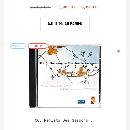
Prix
Prix
25,00 CHF
-15,00 CHF
10,00 CHF
de
base
AJOUTER AU PANIER
Promo !
-5,00 CHF
OCL Reflets Des Saisons...