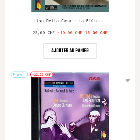
Lisa Della Casa - La Flûte...
Prix
Prix
25,00 CHF
-10,00 CHF
15,00 CHF
de
base
AJOUTER AU PANIER
Promo !
-22,00 CHF