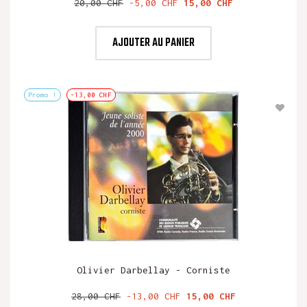
Prix
Prix
20,00 CHF
-5,00 CHF
15,00 CHF
de
base
AJOUTER AU PANIER
Promo !
-13,00 CHF
Olivier Darbellay - Corniste
Prix
Prix
28,00 CHF
-13,00 CHF
15,00 CHF