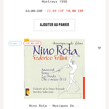
Montreux 1958
Prix
Prix
32,00 CHF
-22,00 CHF
10,00 CHF
de
base
AJOUTER AU PANIER
Promo !
-15,00 CHF
Nino Rota - Musiques De...