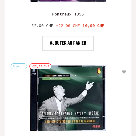
Montreux 1955
Prix
Prix
32,00 CHF
-22,00 CHF
10,00 CHF
de
base
AJOUTER AU PANIER
Promo !
-22,00 CHF