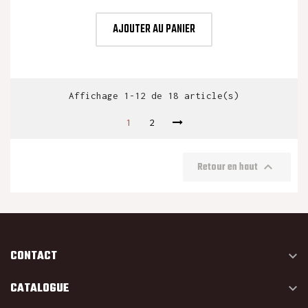
de
base
AJOUTER AU PANIER
Affichage 1-12 de 18 article(s)
1
2

Retour en haut
CONTACT

CATALOGUE
