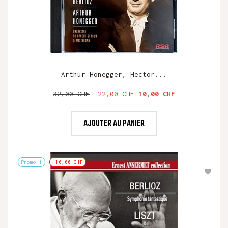
Arthur Honegger, Hector...
Prix
Prix
32,00 CHF
-22,00 CHF
10,00 CHF
de
base
AJOUTER AU PANIER
Promo !
-10,00 CHF