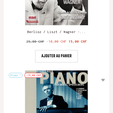
Berlioz / Liszt / Wagner -...
Prix
Prix
25,00 CHF
-10,00 CHF
15,00 CHF
de
base
AJOUTER AU PANIER
Promo !
-15,00 CHF