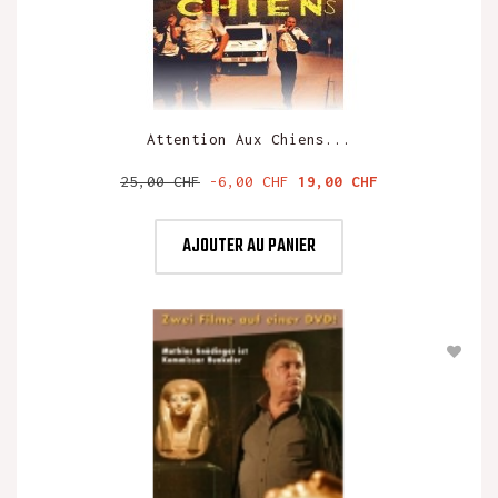
Attention Aux Chiens...
Prix
Prix
25,00 CHF
-6,00 CHF
19,00 CHF
de
base
AJOUTER AU PANIER