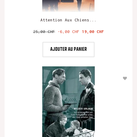
Attention Aux Chiens...
Prix
Prix
25,00 CHF
-6,00 CHF
19,00 CHF
de
base
AJOUTER AU PANIER