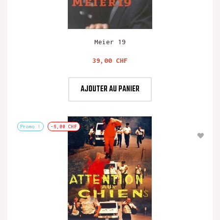
Meier 19
Prix
39,00 CHF
AJOUTER AU PANIER
Promo !
-6,00 CHF