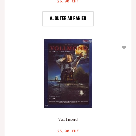
Prix
26,00 CHF
AJOUTER AU PANIER
Vollmond
Prix
25,00 CHF