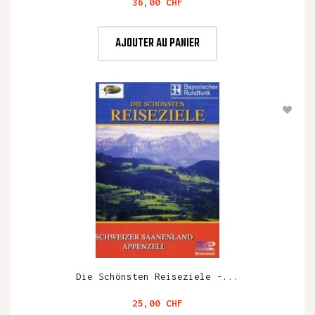
Prix
36,00 CHF
AJOUTER AU PANIER
Die Schönsten Reiseziele -...
Prix
25,00 CHF