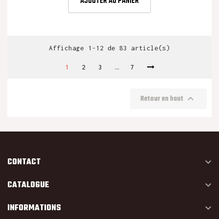
AJOUTER AU PANIER
Affichage 1-12 de 83 article(s)
1
2
3
…
7

Retour en haut
CONTACT

CATALOGUE

INFORMATIONS
