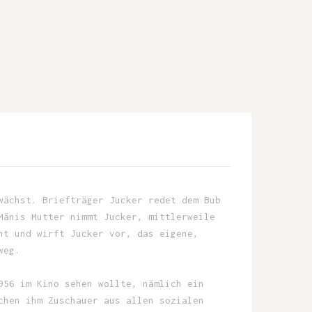
wächst. Briefträger Jucker redet dem Bub
Mänis Mutter nimmt Jucker, mittlerweile
ht und wirft Jucker vor, das eigene,
weg.
956 im Kino sehen wollte, nämlich ein
chen ihm Zuschauer aus allen sozialen