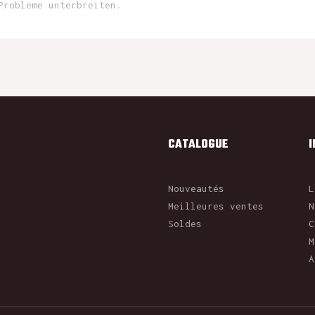
Probleme unterbreiten.
CATALOGUE
Nouveautés
L
Meilleures ventes
N
Soldes
C
M
A