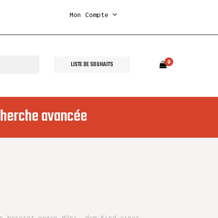
Mon Compte
0
LISTE DE SOUHAITS
herche avancée
n besorgt wegen Mäni, dem Kind einer