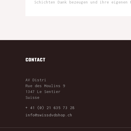
Schichten Dank bezeugen und ihre eigenen 
CONTACT
AV Distri
Rue des Moulins 9
1347 Le Sentier
Suisse
+ 41 (0) 21 635 73 28
info@swissdvdshop.ch