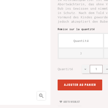
Abortwächterin, das ohne V
Bub ins Gewissen und nimmt
in Schutz. Nach dem Told v
Vormund des Kindes geworde
jedoch akzeptiert den Bube
Remise sur la quantité
Quantité
3
Quantité
AJOUTER AU PANIER

ADD TO WISHLIST