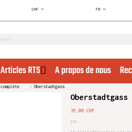
CHF
FR
Articles RTS
A propos de nous
Rec
 complète
Oberstadtgass
Oberstadtgass
39,00 CHF
TTC
Im Altstadtquartier ist ma