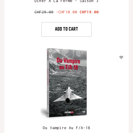
Dîner À La Ferme - Saison 3
Regular
Price
CHF29.00
-CHF10.00
CHF19.00
price
ADD TO CART
Du Vampire Au F/A-18