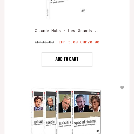
Claude Nobs - Les Grands...
Regular
Price
CHF35.00
-CHF15.00
CHF20.00
price
ADD TO CART