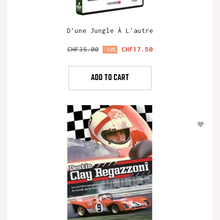
D'une Jungle À L'autre
Regular
Price
CHF35.00
CHF17.50
-50%
price
ADD TO CART