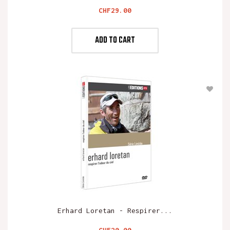
Price
CHF29.00
ADD TO CART
Erhard Loretan - Respirer...
Price
CHF20.00