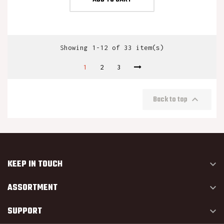
Showing 1-12 of 33 item(s)
1
2
3

Back to top
KEEP IN TOUCH

ASSORTMENT

SUPPORT
