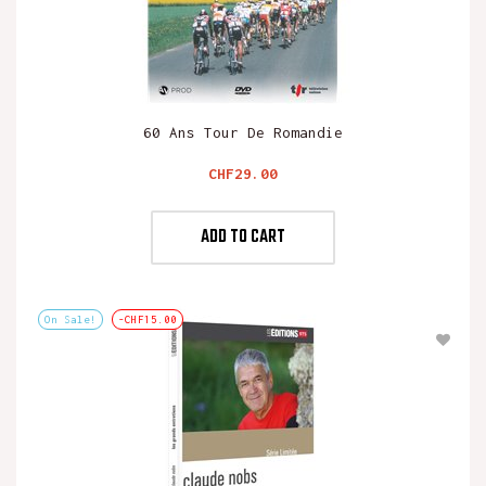
60 Ans Tour De Romandie
Price
CHF29.00
ADD TO CART
On Sale!
-CHF15.00