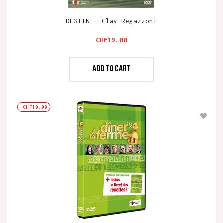
DESTIN - Clay Regazzoni
Price
CHF19.00
ADD TO CART
-CHF10.00