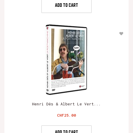
ADD TO CART
Henri Dès & Albert Le Vert...
Price
CHF25.00
ADD TO CART