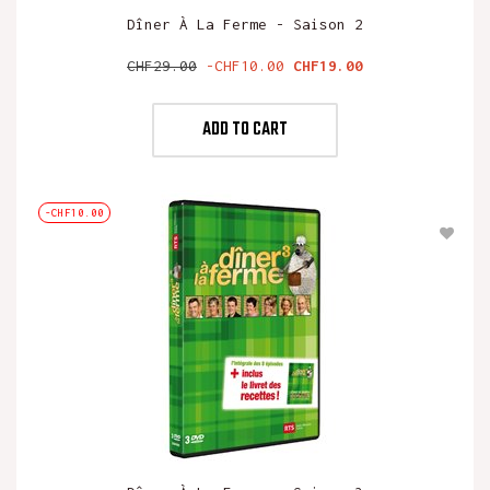
Dîner À La Ferme - Saison 2
Regular
Price
CHF29.00
-CHF10.00
CHF19.00
price
ADD TO CART
-CHF10.00