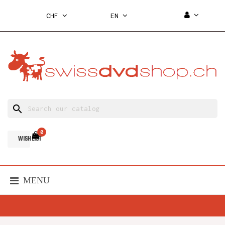
CHF
EN
search
0
WISH LIST
MENU